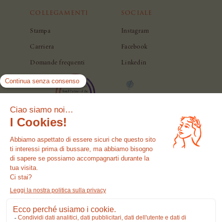
COLLEGAMENTI
SOCIALE
Stampa
Instagram
Carriera
Facebook
Domande frequenti
Linkedin
© Casa Monti Roma. Tutti i diritti riservati.