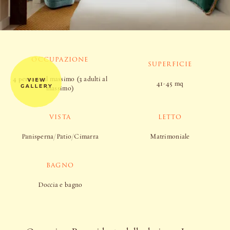
OCCUPAZIONE
SUPERFICIE
4 persone al massimo (3 adulti al
41-45 mq
massimo)
VISTA
LETTO
Panisperna/Patio/Cimarra
Matrimoniale
BAGNO
Doccia e bagno