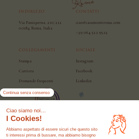
PRENOTA
ACQUISTA
INDIRIZZO
CONTATTI
Via Panisperna, 210/212
ciao@casamontiroma.com
00184 Roma, Italia
+39 064 522 9523
COLLEGAMENTI
SOCIALE
UN TRATTAMENTO
SPA
UN REGALO
Stampa
Instagram
Carriera
Facebook
Domande frequenti
Linkedin